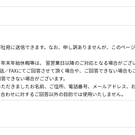
弊社宛に送信できます。なお、申し訳ありませんが、このペー
年末年始休暇等は、 翌営業日以降のご対応となる場合がござ
や電話／FAXにてご回答させて頂く場合や、ご回答できない場合
回答できない場合がございます。
いただきましたお名前、ご住所、電話番号、メールアドレス、
い合わせに対するご回答以外の目的では使用いたしません。
本方針につきましては、「個人情報保護方針」をご覧ください
社ウェブサイトのドメイン（willbe-corp.com）である
項を確認し同意頂けましたら、下記のチェックボックスをクリ