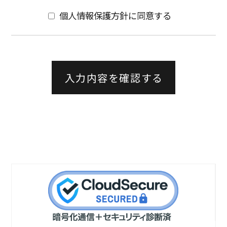
このお問い合わせ入力フォームにご入力いただき
個人情報保護方針に同意する
ましたお名前、ご住所、電話番号、メールアドレ
ス、お問い合わせ内容等の個人情報につきまして
は、当社で責任をもって管理し、お問い合わせに
対するご回答以外の目的では使用いたしません。
当社の個人情報の取り扱いについての基本方針に
つきましては、「個人情報保護方針」をご覧くだ
さい。
必要事項を入力する前に、本ページが必ず当社ウ
ェブサイトのドメイン（willbe-corp.com）である
ことをお使いのブラウザのアドレスバーでご確認
ください。
個人情報の取り扱いを含む上記の注意事項を確認
し同意頂けましたら、下記のチェックボックスを
クリックして下さい。