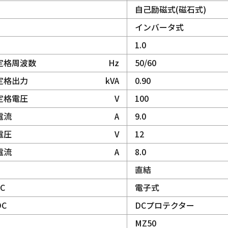
自己励磁式(磁石式)
インバータ式
1.0
定格周波数
Hz
50/60
定格出力
kVA
0.90
定格電圧
V
100
電流
A
9.0
電圧
V
12
電流
A
8.0
直結
AC
電子式
DC
DCプロテクター
MZ50