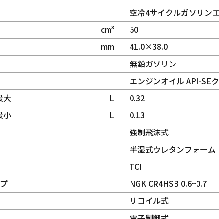
空冷4サイクルガソリンエ
cm³
50
mm
41.0×38.0
無鉛ガソリン
エンジンオイル API-SE
最大
L
0.32
最小
L
0.13
強制飛沫式
半湿式ウレタンフォーム
TCI
ップ
NGK CR4HSB 0.6~0.7
リコイル式
電子制御式