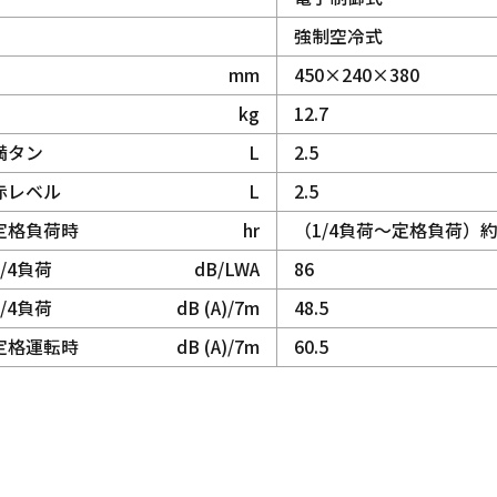
強制空冷式
mm
450×240×380
kg
12.7
満タン
L
2.5
赤レベル
L
2.5
定格負荷時
hr
（1/4負荷～定格負荷）約11
3/4負荷
dB/LWA
86
1/4負荷
dB (A)/7m
48.5
定格運転時
dB (A)/7m
60.5