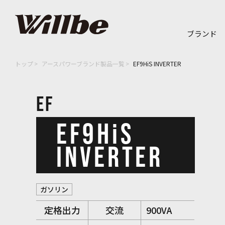
ブランド
トップ
アースパワーブランド製品一覧
EF9HiS INVERTER
EF
EF9HiS
INVERTER
ガソリン
定格出力
交流
900VA