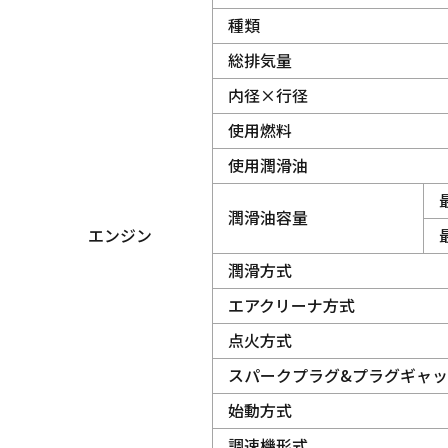
種類
総排気量
内径×行径
使用燃料
使用潤滑油
潤滑油容量
エンジン
潤滑方式
エアクリーナ方式
点火方式
スパークプラグ&プラグギャ
始動方式
調速機形式